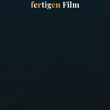
f
e
r
t
i
g
e
n
F
i
l
m