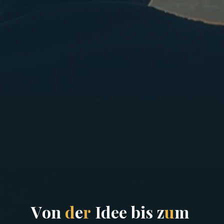
V
o
n
d
e
r
I
d
e
e
b
i
s
z
u
m