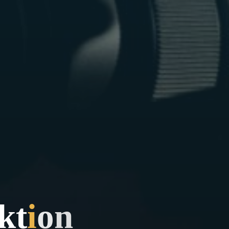
k
t
i
o
n