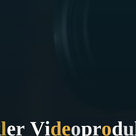
k
l
e
r
V
i
d
e
o
p
r
o
d
u