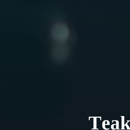
T
e
a